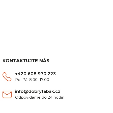
ZÁKAZNICKÁ PODPORA
Máte nějaký dotaz? Ozvěte se nám, rádi Vám
poradíme.
Z
á
p
a
t
KONTAKTUJTE NÁS
í
+420 608 970 223
Po–Pá: 8:00–17:00
info@dobrytabak.cz
Odpovídáme do 24 hodin