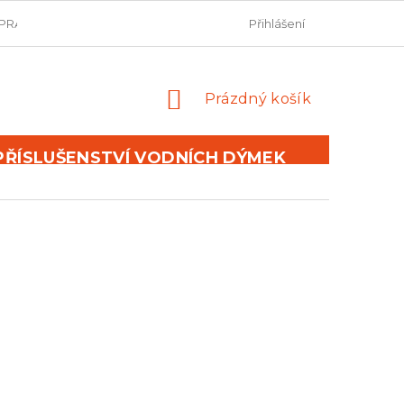
PRAVIDLA SOUTĚŽÍ
OBCHODNÍ PODMÍNKY
Přihlášení
PODMÍNKY 
NÁKUPNÍ
Prázdný košík
KOŠÍK
PŘÍSLUŠENSTVÍ VODNÍCH DÝMEK