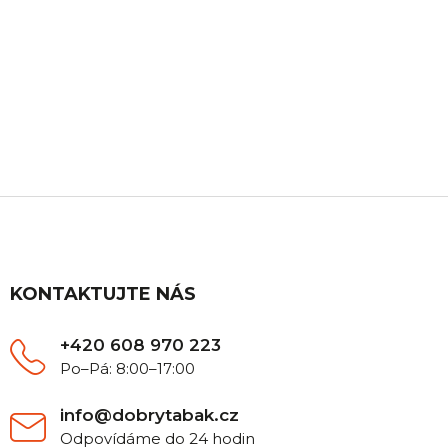
ZÁKAZNICKÁ PODPORA
Máte nějaký dotaz? Ozvěte se nám, rádi Vám
poradíme.
Z
á
p
a
t
KONTAKTUJTE NÁS
í
+420 608 970 223
Po–Pá: 8:00–17:00
info@dobrytabak.cz
Odpovídáme do 24 hodin