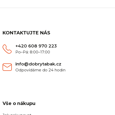
Z
á
p
a
t
KONTAKTUJTE NÁS
í
+420 608 970 223
Po–Pá: 8:00–17:00
info@dobrytabak.cz
Odpovídáme do 24 hodin
Vše o nákupu