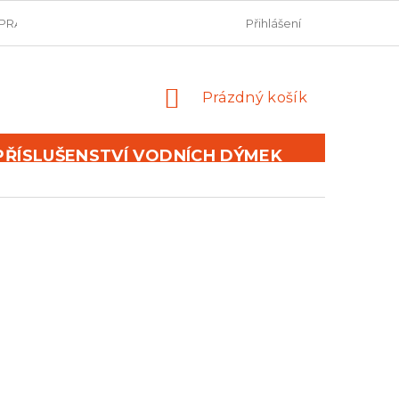
PRAVIDLA SOUTĚŽÍ
OBCHODNÍ PODMÍNKY
Přihlášení
PODMÍNKY 
NÁKUPNÍ
Prázdný košík
KOŠÍK
PŘÍSLUŠENSTVÍ VODNÍCH DÝMEK