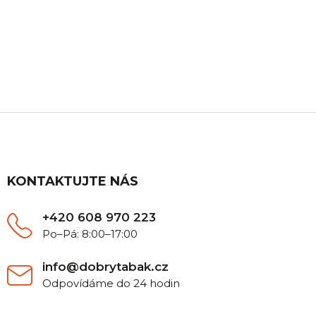
ZÁKAZNICKÁ PODPORA
Máte nějaký dotaz? Ozvěte se nám, rádi Vám
poradíme.
Z
á
p
a
t
KONTAKTUJTE NÁS
í
+420 608 970 223
Po–Pá: 8:00–17:00
info@dobrytabak.cz
Odpovídáme do 24 hodin