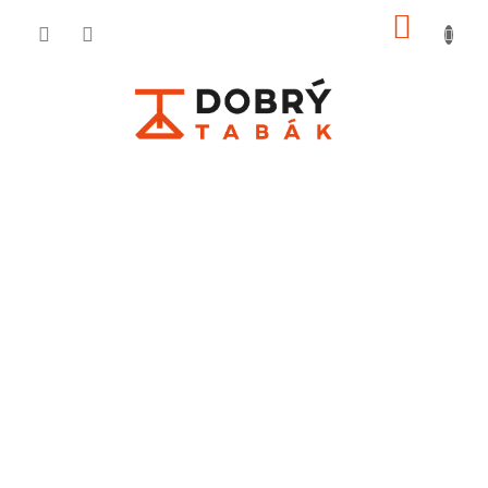
Přejít
NÁKU
na
KOŠÍ
obsah
50 G
DOPRAVA ZDARMA
Pro všechny objednávky nad 2 500 Kč.