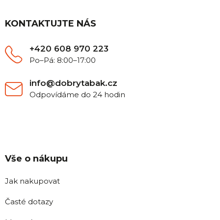
p
a
t
KONTAKTUJTE NÁS
í
+420 608 970 223
Po–Pá: 8:00–17:00
info@dobrytabak.cz
Odpovídáme do 24 hodin
Vše o nákupu
Jak nakupovat
Časté dotazy