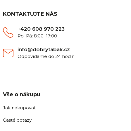
p
a
t
KONTAKTUJTE NÁS
í
+420 608 970 223
Po–Pá: 8:00–17:00
info@dobrytabak.cz
Odpovídáme do 24 hodin
Vše o nákupu
Jak nakupovat
Časté dotazy