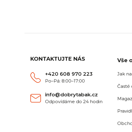
Pro všechny objednávky nad
Objedn
2 500 Kč.
Z
á
p
a
KONTAKTUJTE NÁS
Vše 
t
í
+420 608 970 223
Jak n
Po–Pá: 8:00–17:00
Časté 
info@dobrytabak.cz
Magaz
Odpovídáme do 24 hodin
Pravid
Obcho