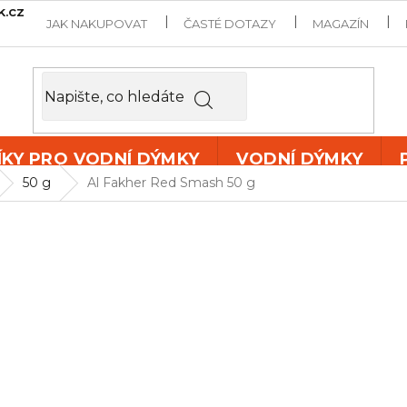
k.cz
JAK NAKUPOVAT
ČASTÉ DOTAZY
MAGAZÍN
ÍKY PRO VODNÍ DÝMKY
VODNÍ DÝMKY
50 g
Al Fakher Red Smash 50 g
AL FAKHER
Světlý tabák do vodní dý
příchutí
vodního meloun
tabáků pro vodní dýmky
A
emirátů.
Příchuť:
vodní meloun