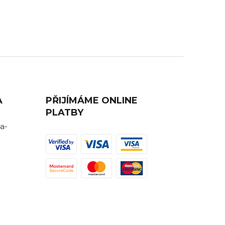
ednutí
Máte nějaký dotaz? Ozvěte se nám,
rádi Vám poradíme.
A
PŘIJÍMÁME ONLINE
PLATBY
a-