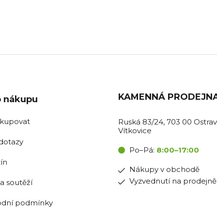
ávky do 11:00 expedujeme
Pro nákupy v obchodě i vyzv
tentýž den.
na prodejně.
KAMENNÁ PRODEJN
o nákupu
akupovat
Ruská 83/24, 703 00 Ostrav
Vítkovice
dotazy
Po–Pá:
8:00–17:00
ín
Nákupy v obchodě
Vyzvednutí na prodejně
la soutěží
dní podmínky