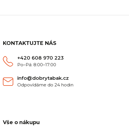
Z
á
p
a
t
KONTAKTUJTE NÁS
í
+420 608 970 223
Po–Pá: 8:00–17:00
info@dobrytabak.cz
Odpovídáme do 24 hodin
Vše o nákupu