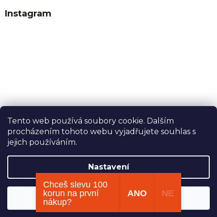
Instagram
Tento web používá soubory cookie. Dalším
procházením tohoto webu vyjadřujete souhlas s
Sledovat na Instagramu
jejich používáním.
Nastavení
Vytvořil Shoptet
Chceš slevu 100
korun na první
ANO
NE
Souhlasím
Copyright 2026
Dobrý tabák
. Všechna práva vyhrazena.
nákup?