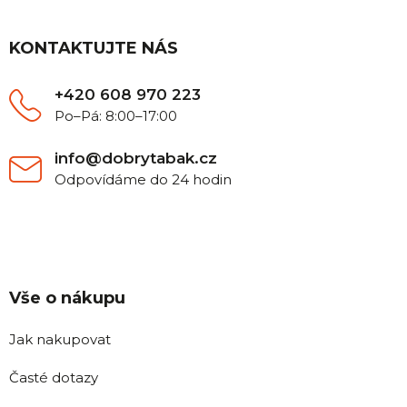
p
a
t
KONTAKTUJTE NÁS
í
+420 608 970 223
Po–Pá: 8:00–17:00
info@dobrytabak.cz
Odpovídáme do 24 hodin
Vše o nákupu
Jak nakupovat
Časté dotazy