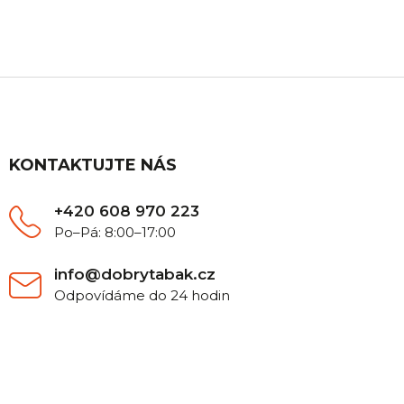
poradíme.
Z
á
p
a
t
KONTAKTUJTE NÁS
í
+420 608 970 223
Po–Pá: 8:00–17:00
info@dobrytabak.cz
Odpovídáme do 24 hodin