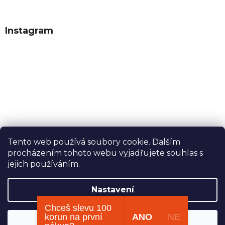
Instagram
Tento web používá soubory cookie. Dalším
procházením tohoto webu vyjadřujete souhlas s
Sledovat na Instagramu
jejich používáním.
Nastavení
Vytvořil Shoptet
Chceš slevu 100
korun na první
ANO
NE
Souhlasím
Copyright 2026
Dobrý tabák
. Všechna práva vyhrazena.