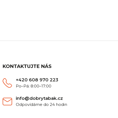
ZÁKAZNICKÁ PODPORA
Máte nějaký dotaz? Ozvěte se nám, rádi Vám
poradíme.
Z
á
p
a
t
KONTAKTUJTE NÁS
í
+420 608 970 223
Po–Pá: 8:00–17:00
info@dobrytabak.cz
Odpovídáme do 24 hodin