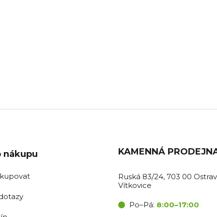
BOŽÍ SKLADEM
PRODEJNA OSTR
ávky do 11:00 expedujeme
Pro nákupy v obchodě i vyzv
tentýž den.
na prodejně.
KAMENNÁ PRODEJN
o nákupu
akupovat
Ruská 83/24, 703 00 Ostrav
Vítkovice
dotazy
Po–Pá:
8:00–17:00
ín