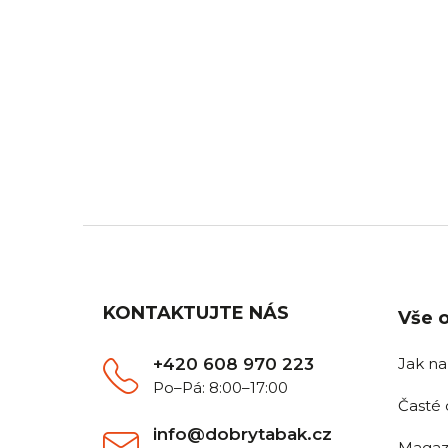
DOPRAVA ZDARMA
Z
Pro všechny objednávky nad
Objedn
2 500 Kč.
Z
á
p
a
KONTAKTUJTE NÁS
Vše 
t
í
+420 608 970 223
Jak n
Po–Pá: 8:00–17:00
Časté 
info@dobrytabak.cz
Magaz