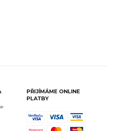
AVA
ZÁKAZNICKÁ PODPORA
ednutí
Máte nějaký dotaz? Ozvěte se nám,
rádi Vám poradíme.
A
PŘIJÍMÁME ONLINE
PLATBY
a-