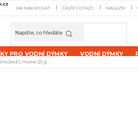
k.cz
JAK NAKUPOVAT
ČASTÉ DOTAZY
MAGAZÍN
ÍKY PRO VODNÍ DÝMKY
VODNÍ DÝMKY
Shocked L'moine 25 g
BLACKBUR
L'MOINE 25
Tabák do vodní dýmky
s p
balení
25 g
je novinkou na
BlackBurn
. Je
vyrobený vý
Burley
,
a d
íky
důslednému 