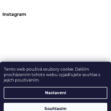
Instagram
Tento web používá soubory cookie. Dalším
procházením tohoto webu vyjadřujete souhlas s
Sledovat na Instagramu
jejich používáním.
Nastavení
Vytvořil Shoptet
Souhlasím
Copyright 2026
Dobrý tabák
. Všechna práva vyhrazena.