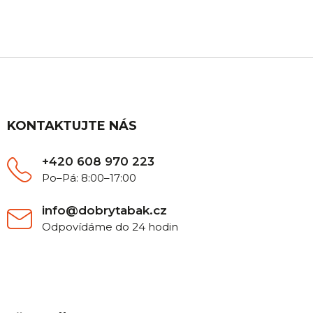
poradíme.
Z
á
p
a
t
KONTAKTUJTE NÁS
í
+420 608 970 223
Po–Pá: 8:00–17:00
info@dobrytabak.cz
Odpovídáme do 24 hodin