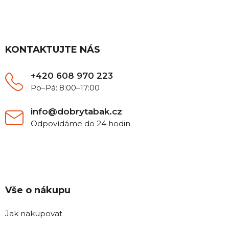
Z
á
p
a
t
KONTAKTUJTE NÁS
í
+420 608 970 223
Po–Pá: 8:00–17:00
info@dobrytabak.cz
Odpovídáme do 24 hodin
Vše o nákupu
Jak nakupovat