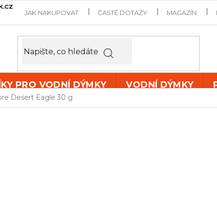
k.cz
JAK NAKUPOVAT
ČASTÉ DOTAZY
MAGAZÍN
ÍKY PRO VODNÍ DÝMKY
VODNÍ DÝMKY
ore Desert Eagle 30 g
DARKSIDE 
EAGLE 30 G
Tabák do vodní dýmky
s p
Eagle
díky své
intenzitě c
náročného kuřáka vodních
Příchuť:
opuncie (kaktusov