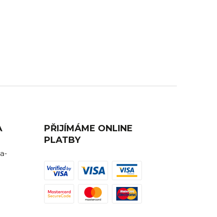
AVA
ZÁKAZNICKÁ PODPORA
ednutí
Máte nějaký dotaz? Ozvěte se nám,
rádi Vám poradíme.
A
PŘIJÍMÁME ONLINE
PLATBY
a-