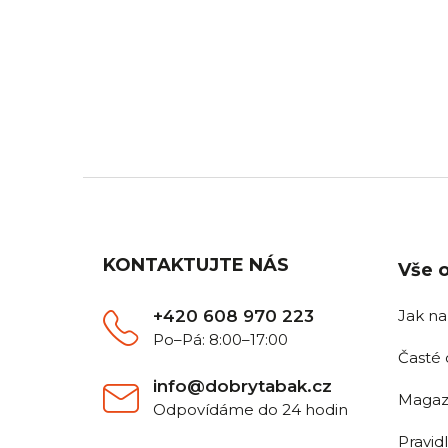
DOPRAVA ZDARMA
Z
Pro všechny objednávky nad
Objedn
2 500 Kč.
Z
á
p
a
KONTAKTUJTE NÁS
Vše 
t
í
+420 608 970 223
Jak n
Po–Pá: 8:00–17:00
Časté 
info@dobrytabak.cz
Magaz
Odpovídáme do 24 hodin
Pravid