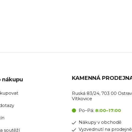
BOŽÍ SKLADEM
PRODEJNA OSTR
ávky do 11:00 expedujeme
Pro nákupy v obchodě i vyzv
tentýž den.
na prodejně.
KAMENNÁ PRODEJN
o nákupu
akupovat
Ruská 83/24, 703 00 Ostrav
Vítkovice
dotazy
Po–Pá:
8:00–17:00
ín
Nákupy v obchodě
Vyzvednutí na prodejně
la soutěží