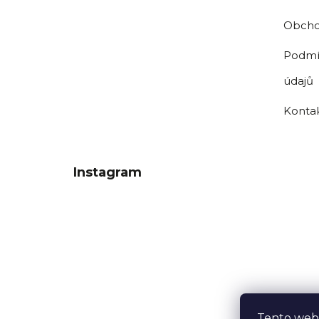
Obcho
Podmí
údajů
Konta
Instagram
Tento web