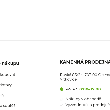
BOŽÍ SKLADEM
PRODEJNA OSTR
ávky do 11:00 expedujeme
Pro nákupy v obchodě i vyzv
tentýž den.
na prodejně.
KAMENNÁ PRODEJN
o nákupu
akupovat
Ruská 83/24, 703 00 Ostrav
Vítkovice
dotazy
Po–Pá:
8:00–17:00
ín
Nákupy v obchodě
Vyzvednutí na prodejně
la soutěží