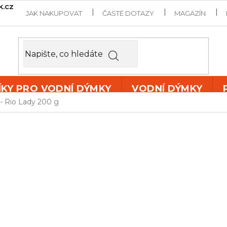
k.cz
JAK NAKUPOVAT
ČASTÉ DOTAZY
MAGAZÍN
ÍKY PRO VODNÍ DÝMKY
VODNÍ DÝMKY
- Rio Lady 200 g
DOZAJ GOLD
Tabák do vodní dýmky
Doz
příchutí
marakuji, žlutéh
Kvalitní suroviny používané
zaručí nevídaný kuřácký po
Příchuť:
marakuja, žlutý 