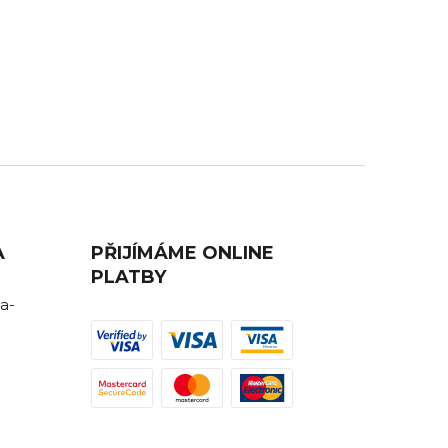
AVA
ZÁKAZNICKÁ PODPORA
ednutí
Máte nějaký dotaz? Ozvěte se nám,
rádi Vám poradíme.
A
PŘIJÍMÁME ONLINE
PLATBY
a-