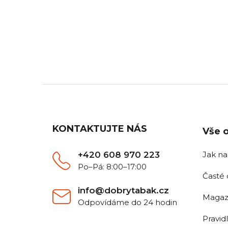
DOPRAVA ZDARMA
Z
Pro všechny objednávky nad
Objedn
2 500 Kč.
Z
á
p
a
KONTAKTUJTE NÁS
Vše 
t
í
+420 608 970 223
Jak n
Po–Pá: 8:00–17:00
Časté 
info@dobrytabak.cz
Magaz
Odpovídáme do 24 hodin
Pravid