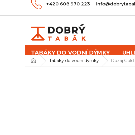
Přejít
+420 608 970 223
info@dobrytaba
na
obsah
TABÁKY DO VODNÍ DÝMKY
UHL
Domů
Tabáky do vodní dýmky
Dozaj Gold 