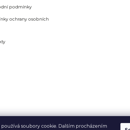
dní podmínky
nky ochrany osobních
kty
 používá soubory cookie. Dalším procházením
S