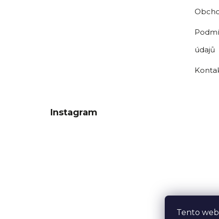
Obcho
Podmí
údajů
Konta
Instagram
Tento web