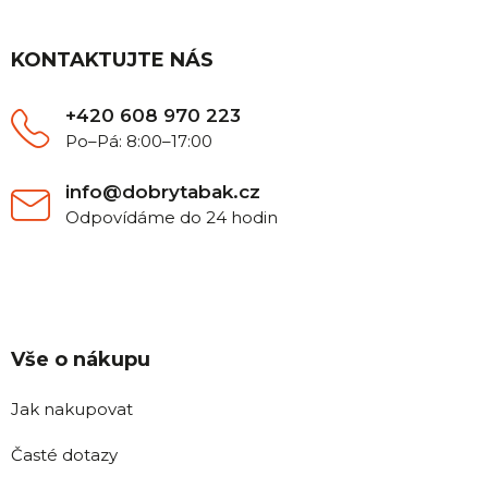
p
a
t
KONTAKTUJTE NÁS
í
+420 608 970 223
Po–Pá: 8:00–17:00
info@dobrytabak.cz
Odpovídáme do 24 hodin
Vše o nákupu
Jak nakupovat
Časté dotazy