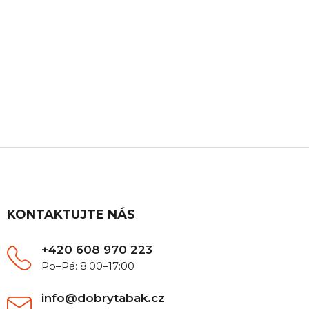
ZÁKAZNICKÁ PODPORA
Máte nějaký dotaz? Ozvěte se nám, rádi Vám
poradíme.
Z
á
p
a
t
KONTAKTUJTE NÁS
í
+420 608 970 223
Po–Pá: 8:00–17:00
info@dobrytabak.cz