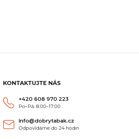
ZÁKAZNICKÁ PODPORA
Máte nějaký dotaz? Ozvěte se nám, rádi Vám
poradíme.
Z
á
p
a
t
KONTAKTUJTE NÁS
í
+420 608 970 223
Po–Pá: 8:00–17:00
info@dobrytabak.cz
Odpovídáme do 24 hodin