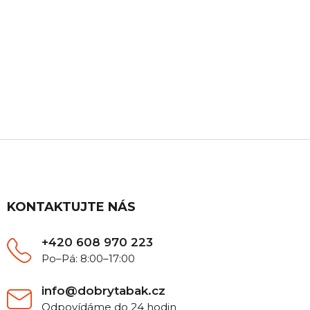
ZÁKAZNICKÁ PODPORA
Máte nějaký dotaz? Ozvěte se nám, rádi Vám
poradíme.
Z
á
p
a
t
KONTAKTUJTE NÁS
í
+420 608 970 223
Po–Pá: 8:00–17:00
info@dobrytabak.cz
Odpovídáme do 24 hodin