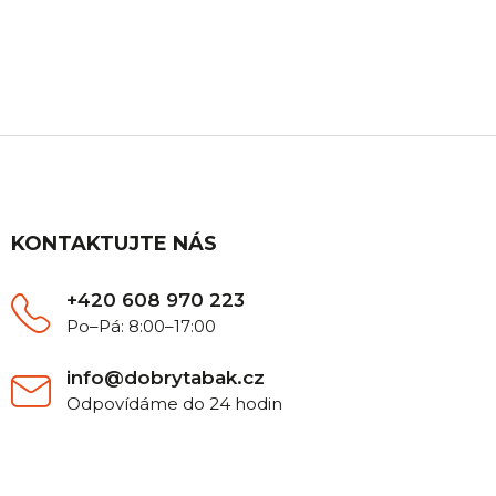
Máte nějaký dotaz? Ozvěte se nám, rádi Vám
poradíme.
Z
á
p
a
t
KONTAKTUJTE NÁS
í
+420 608 970 223
Po–Pá: 8:00–17:00
info@dobrytabak.cz
Odpovídáme do 24 hodin