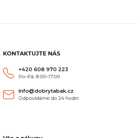
poradíme.
Z
á
p
a
t
KONTAKTUJTE NÁS
í
+420 608 970 223
Po–Pá: 8:00–17:00
info@dobrytabak.cz
Odpovídáme do 24 hodin