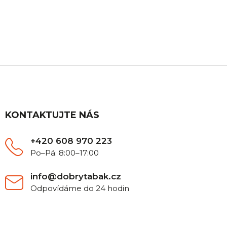
ZÁKAZNICKÁ PODPORA
Máte nějaký dotaz? Ozvěte se nám, rádi Vám
poradíme.
Z
á
p
a
t
KONTAKTUJTE NÁS
í
+420 608 970 223
Po–Pá: 8:00–17:00
info@dobrytabak.cz
Odpovídáme do 24 hodin