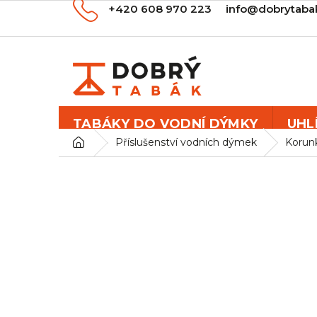
Přejít
+420 608 970 223
info@dobrytaba
na
obsah
TABÁKY DO VODNÍ DÝMKY
UHL
Domů
Příslušenství vodních dýmek
Korun