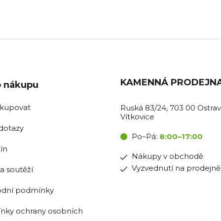
tentýž den.
na prodejně.
KAMENNÁ PRODEJN
o nákupu
akupovat
Ruská 83/24, 703 00 Ostrav
Vítkovice
dotazy
Po–Pá:
8:00–17:00
ín
Nákupy v obchodě
Vyzvednutí na prodejně
la soutěží
dní podmínky
nky ochrany osobních