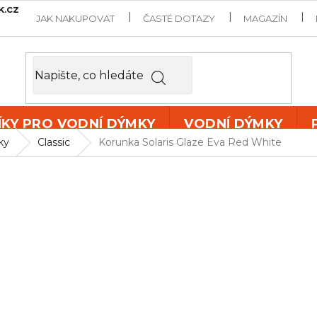
k.cz
JAK NAKUPOVAT
ČASTÉ DOTAZY
MAGAZÍN
ÍKY PRO VODNÍ DÝMKY
VODNÍ DÝMKY
ky
Classic
Korunka Solaris Glaze Eva Red White
KORUNKA S
RED WHIT
Korunka -
SOLARIS GLAZE
DETAILNÍ INFORMACE
Skladem
Můžem