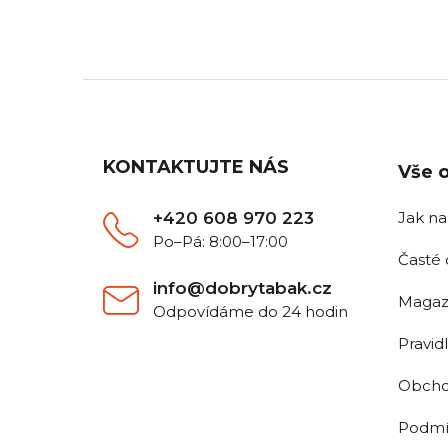
2 500 Kč.
Z
á
p
a
KONTAKTUJTE NÁS
Vše 
t
í
+420 608 970 223
Jak n
Po–Pá: 8:00–17:00
Časté 
info@dobrytabak.cz
Magaz
Odpovídáme do 24 hodin
Pravid
Obcho
Podmí