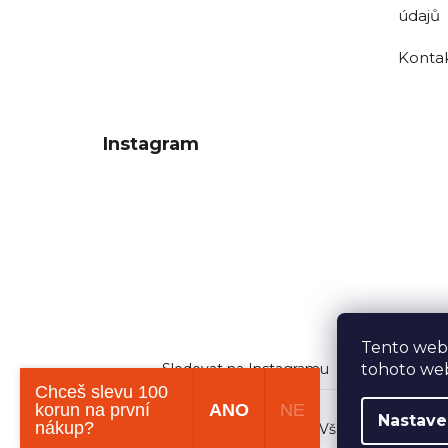
údajů
Konta
Instagram
Tento web
tohoto web
Sledovat na Instagramu
Chceš slevu 100
korun na první
ANO
NE
Nastave
nákup?
Copyright 2026
Dobrý tabák
. Všechna práva vy