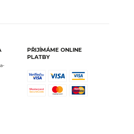
rádi Vám poradíme.
A
PŘIJÍMÁME ONLINE
PLATBY
a-