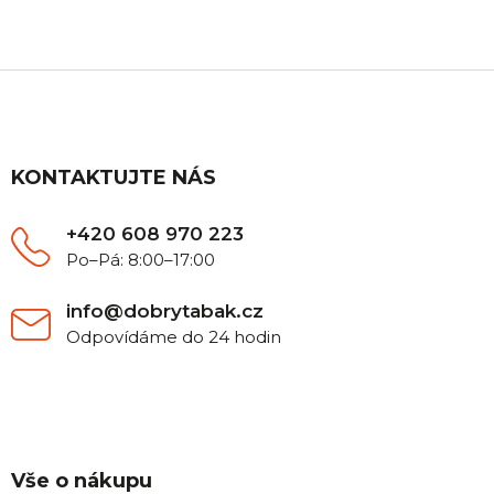
Z
á
p
a
t
KONTAKTUJTE NÁS
í
+420 608 970 223
Po–Pá: 8:00–17:00
info@dobrytabak.cz
Odpovídáme do 24 hodin
Vše o nákupu