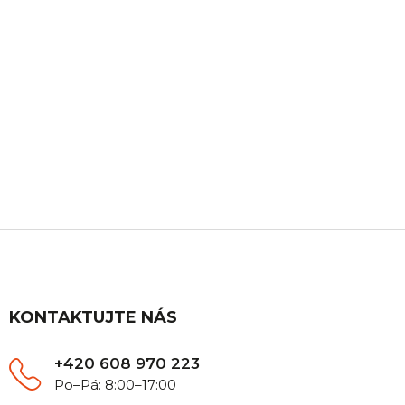
ZÁKAZNICKÁ PODPORA
Máte nějaký dotaz? Ozvěte se nám, rádi Vám
poradíme.
Z
á
p
a
t
KONTAKTUJTE NÁS
í
+420 608 970 223
Po–Pá: 8:00–17:00