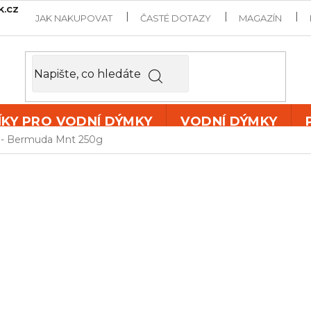
k.cz
JAK NAKUPOVAT
ČASTÉ DOTAZY
MAGAZÍN
ÍKY PRO VODNÍ DÝMKY
VODNÍ DÝMKY
 - Bermuda Mnt 250g
AZURE GOL
250G
Tabák do vodní dýmky
Azu
silnou příchutí
peprminto
dlouhou výdrž a jedinečno
Příchuť:
silná peprminto