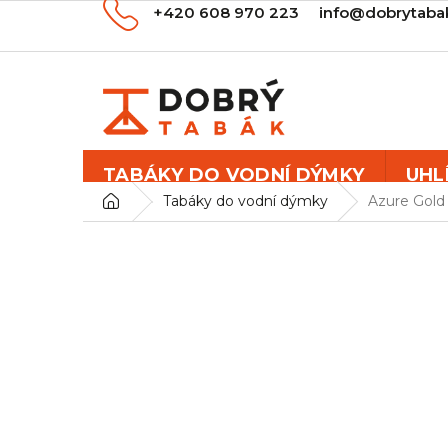
Přejít
+420 608 970 223
info@dobrytaba
na
obsah
TABÁKY DO VODNÍ DÝMKY
UHL
Domů
Tabáky do vodní dýmky
Azure Gold