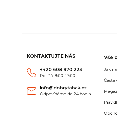
DOPRAVA ZDARMA
Z
Pro všechny objednávky nad
Objedn
2 500 Kč.
Z
á
p
a
KONTAKTUJTE NÁS
Vše 
t
í
+420 608 970 223
Jak n
Po–Pá: 8:00–17:00
Časté 
info@dobrytabak.cz
Magaz
Odpovídáme do 24 hodin
Pravid
Obcho