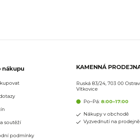
BOŽÍ SKLADEM
PRODEJNA OSTR
ávky do 11:00 expedujeme
Pro nákupy v obchodě i vyzv
tentýž den.
na prodejně.
KAMENNÁ PRODEJN
o nákupu
akupovat
Ruská 83/24, 703 00 Ostrav
Vítkovice
dotazy
Po–Pá:
8:00–17:00
ín
Nákupy v obchodě
Vyzvednutí na prodejně
la soutěží
dní podmínky