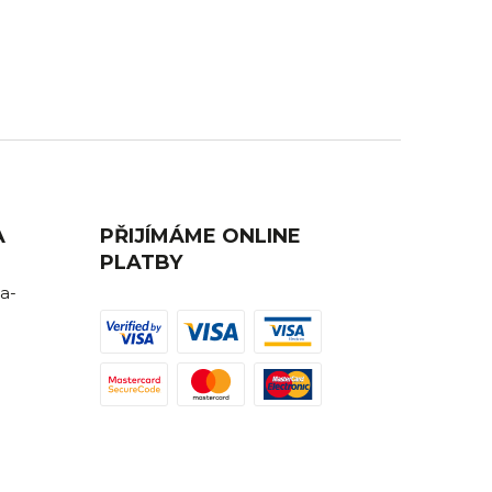
AVA
ZÁKAZNICKÁ PODPORA
ednutí
Máte nějaký dotaz? Ozvěte se nám,
rádi Vám poradíme.
A
PŘIJÍMÁME ONLINE
PLATBY
a-