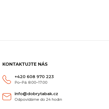
ZÁKAZNICKÁ PODPORA
Máte nějaký dotaz? Ozvěte se nám, rádi Vám
poradíme.
Z
á
p
a
t
KONTAKTUJTE NÁS
í
+420 608 970 223
Po–Pá: 8:00–17:00
info@dobrytabak.cz
Odpovídáme do 24 hodin