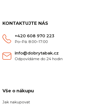
Z
á
p
a
t
KONTAKTUJTE NÁS
í
+420 608 970 223
Po–Pá: 8:00–17:00
info@dobrytabak.cz
Odpovídáme do 24 hodin
Vše o nákupu
Jak nakupovat