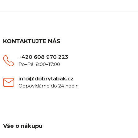
Z
á
p
a
t
KONTAKTUJTE NÁS
í
+420 608 970 223
Po–Pá: 8:00–17:00
info@dobrytabak.cz
Odpovídáme do 24 hodin
Vše o nákupu