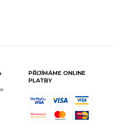
AVA
ZÁKAZNICKÁ PODPORA
ednutí
Máte nějaký dotaz? Ozvěte se nám,
rádi Vám poradíme.
A
PŘIJÍMÁME ONLINE
PLATBY
a-