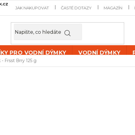
k.cz
JAK NAKUPOVAT
ČASTÉ DOTAZY
MAGAZÍN
ÍKY PRO VODNÍ DÝMKY
VODNÍ DÝMKY
 - Frsst Brry 125 g
DOZAJ BLA
125 G
Tabák do vodní dýmky s pří
mentolem
Dozaj
Frsst Br
českém trhu.
Příchuť:
mix lesních plod