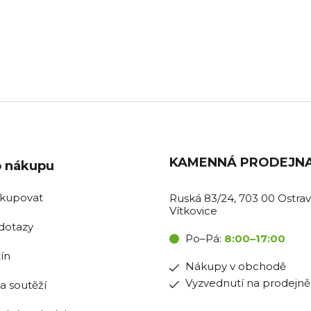
BOŽÍ SKLADEM
PRODEJNA OSTR
ávky do 11:00 expedujeme
Pro nákupy v obchodě i vyzv
tentýž den.
na prodejně.
KAMENNÁ PRODEJN
o nákupu
akupovat
Ruská 83/24, 703 00 Ostrav
Vítkovice
dotazy
Po–Pá:
8:00–17:00
ín
Nákupy v obchodě
Vyzvednutí na prodejně
la soutěží