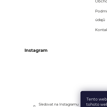
Obcho
Podmí
údajů
Konta
Instagram
Tento web
Sledovat na Instagramu
tohoto web