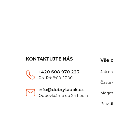
DOPRAVA ZDARMA
Z
Pro všechny objednávky nad
Objedn
2 500 Kč.
Z
á
p
a
KONTAKTUJTE NÁS
Vše 
t
í
+420 608 970 223
Jak n
Po–Pá: 8:00–17:00
Časté 
info@dobrytabak.cz
Magaz
Odpovídáme do 24 hodin
Pravid