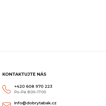
ZÁKAZNICKÁ PODPORA
Máte nějaký dotaz? Ozvěte se nám, rádi Vám
poradíme.
Z
á
p
a
t
KONTAKTUJTE NÁS
í
+420 608 970 223
Po–Pá: 8:00–17:00
info@dobrytabak.cz