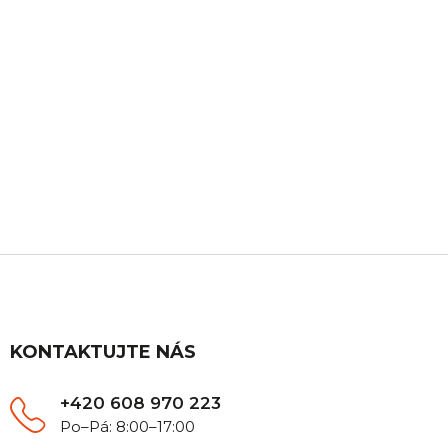
ZÁKAZNICKÁ PODPORA
Máte nějaký dotaz? Ozvěte se nám, rádi Vám
poradíme.
Z
á
p
a
t
KONTAKTUJTE NÁS
í
+420 608 970 223
Po–Pá: 8:00–17:00