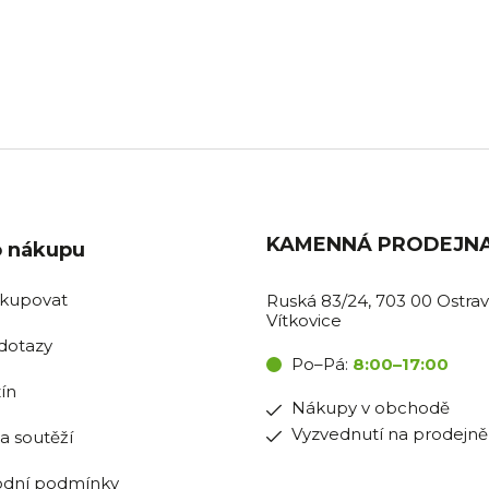
BOŽÍ SKLADEM
PRODEJNA OSTR
ávky do 11:00 expedujeme
Pro nákupy v obchodě i vyzv
tentýž den.
na prodejně.
KAMENNÁ PRODEJN
o nákupu
akupovat
Ruská 83/24, 703 00 Ostrav
Vítkovice
dotazy
Po–Pá:
8:00–17:00
ín
Nákupy v obchodě
Vyzvednutí na prodejně
la soutěží
dní podmínky