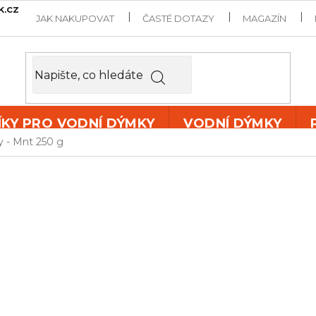
k.cz
JAK NAKUPOVAT
ČASTÉ DOTAZY
MAGAZÍN
ÍKY PRO VODNÍ DÝMKY
VODNÍ DÝMKY
y - Mnt 250 g
KHAN BURL
Tabák do vodní dýmky
Kha
250 g
je prémiový tmavý t
odrůdy Burley, přičemž met
úžasný kuřácký zážitek. Je
začátečníci, tak i znalci v