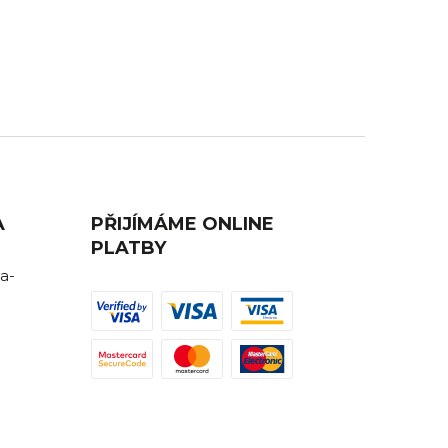
AVA
ZÁKAZNICKÁ PODPORA
ednutí
Máte nějaký dotaz? Ozvěte se nám,
rádi Vám poradíme.
A
PŘIJÍMÁME ONLINE
PLATBY
a-