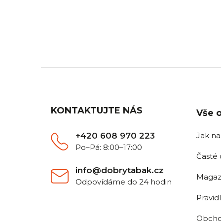
DOPRAVA ZDARMA
Z
Pro všechny objednávky nad
Objedn
2 500 Kč.
Z
á
p
a
KONTAKTUJTE NÁS
Vše 
t
í
+420 608 970 223
Jak n
Po–Pá: 8:00–17:00
Časté 
info@dobrytabak.cz
Magaz
Odpovídáme do 24 hodin
Pravid
Obcho