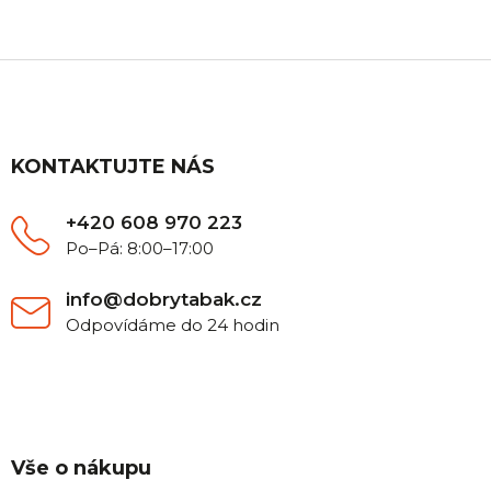
Z
á
p
a
t
KONTAKTUJTE NÁS
í
+420 608 970 223
Po–Pá: 8:00–17:00
info@dobrytabak.cz
Odpovídáme do 24 hodin
Vše o nákupu