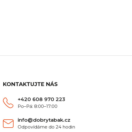
ZÁKAZNICKÁ PODPORA
Máte nějaký dotaz? Ozvěte se nám, rádi Vám
poradíme.
Z
á
p
a
t
KONTAKTUJTE NÁS
í
+420 608 970 223
Po–Pá: 8:00–17:00
info@dobrytabak.cz
Odpovídáme do 24 hodin