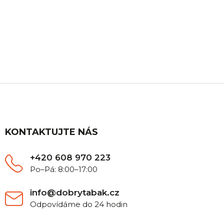
ZÁKAZNICKÁ PODPORA
Máte nějaký dotaz? Ozvěte se nám, rádi Vám
poradíme.
Z
á
p
a
t
KONTAKTUJTE NÁS
í
+420 608 970 223
Po–Pá: 8:00–17:00
info@dobrytabak.cz
Odpovídáme do 24 hodin