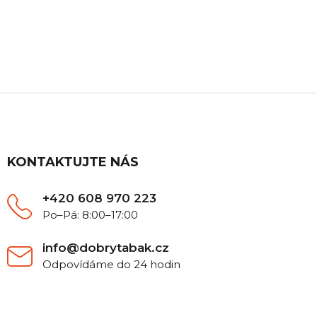
ZÁKAZNICKÁ PODPORA
Máte nějaký dotaz? Ozvěte se nám, rádi Vám
poradíme.
Z
á
p
a
t
KONTAKTUJTE NÁS
í
+420 608 970 223
Po–Pá: 8:00–17:00
info@dobrytabak.cz
Odpovídáme do 24 hodin