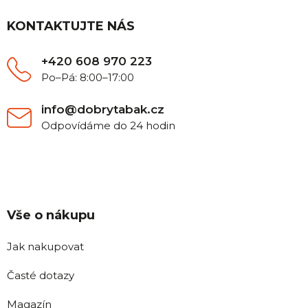
a
t
KONTAKTUJTE NÁS
í
+420 608 970 223
Po–Pá: 8:00–17:00
info@dobrytabak.cz
Odpovídáme do 24 hodin
Vše o nákupu
Jak nakupovat
Časté dotazy
Magazín