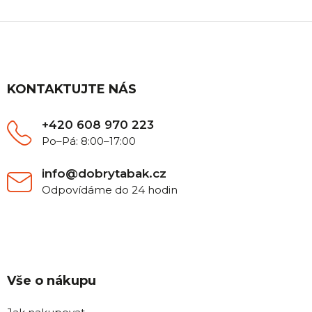
Z
á
p
a
t
KONTAKTUJTE NÁS
í
+420 608 970 223
Po–Pá: 8:00–17:00
info@dobrytabak.cz
Odpovídáme do 24 hodin
Vše o nákupu