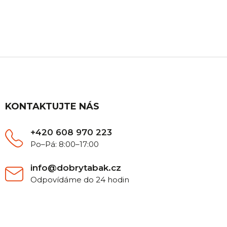
Máte nějaký dotaz? Ozvěte se nám, rádi Vám
poradíme.
Z
á
p
a
t
KONTAKTUJTE NÁS
í
+420 608 970 223
Po–Pá: 8:00–17:00
info@dobrytabak.cz
Odpovídáme do 24 hodin