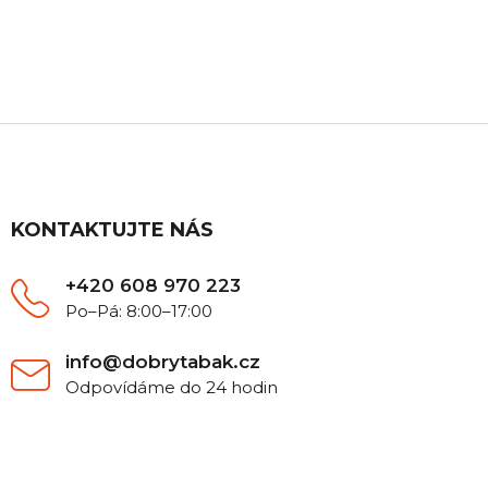
Máte nějaký dotaz? Ozvěte se nám, rádi Vám
poradíme.
Z
á
p
a
t
KONTAKTUJTE NÁS
í
+420 608 970 223
Po–Pá: 8:00–17:00
info@dobrytabak.cz
Odpovídáme do 24 hodin