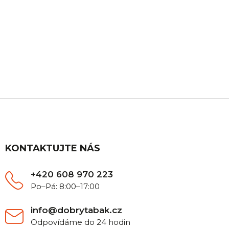
ZÁKAZNICKÁ PODPORA
Máte nějaký dotaz? Ozvěte se nám, rádi Vám
poradíme.
Z
á
p
a
t
KONTAKTUJTE NÁS
í
+420 608 970 223
Po–Pá: 8:00–17:00
info@dobrytabak.cz
Odpovídáme do 24 hodin