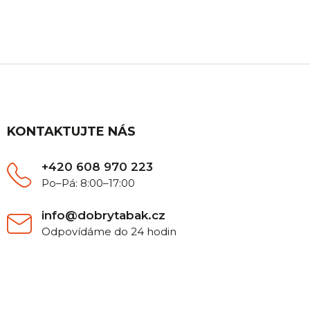
Máte nějaký dotaz? Ozvěte se nám, rádi Vám
poradíme.
Z
á
p
a
t
KONTAKTUJTE NÁS
í
+420 608 970 223
Po–Pá: 8:00–17:00
info@dobrytabak.cz
Odpovídáme do 24 hodin