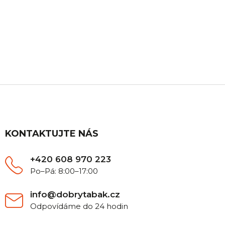
ZÁKAZNICKÁ PODPORA
Máte nějaký dotaz? Ozvěte se nám, rádi Vám
poradíme.
Z
á
p
a
t
KONTAKTUJTE NÁS
í
+420 608 970 223
Po–Pá: 8:00–17:00
info@dobrytabak.cz
Odpovídáme do 24 hodin