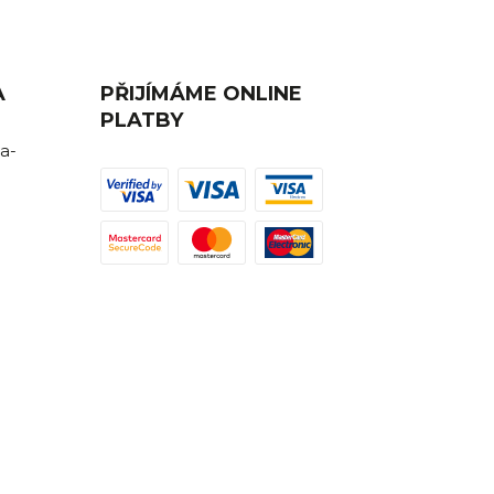
A
PŘIJÍMÁME ONLINE
PLATBY
a-