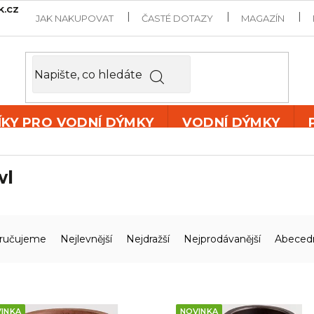
k.cz
JAK NAKUPOVAT
ČASTÉ DOTAZY
MAGAZÍN
ÍKY PRO VODNÍ DÝMKY
VODNÍ DÝMKY
wl
ručujeme
Nejlevnější
Nejdražší
Nejprodávanější
Abeced
INKA
NOVINKA