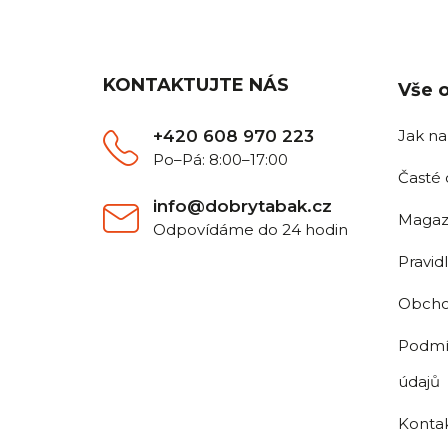
Z
á
p
a
KONTAKTUJTE NÁS
Vše 
t
í
+420 608 970 223
Jak n
Po–Pá: 8:00–17:00
Časté 
info@dobrytabak.cz
Magaz
Odpovídáme do 24 hodin
Pravid
Obcho
Podmí
údajů
Konta