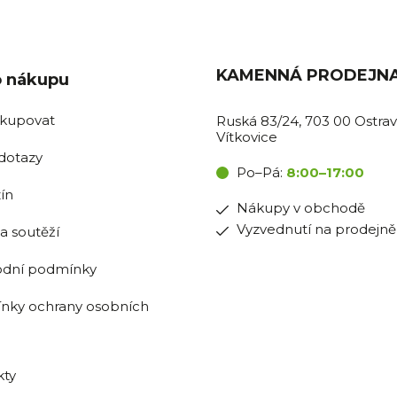
l
á
d
a
KAMENNÁ PRODEJN
c
o nákupu
í
p
akupovat
Ruská 83/24, 703 00 Ostrav
r
Vítkovice
v
dotazy
k
Po–Pá:
8:00–17:00
y
ín
v
Nákupy v obchodě
ý
Vyzvednutí na prodejně
p
la soutěží
i
s
dní podmínky
u
nky ochrany osobních
kty