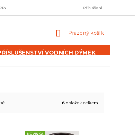
PRAVIDLA SOUTĚŽÍ
OBCHODNÍ PODMÍNKY
Přihlášení
PODMÍNKY 
NÁKUPNÍ
Prázdný košík
KOŠÍK
PŘÍSLUŠENSTVÍ VODNÍCH DÝMEK
ně
6
položek celkem
NOVINKA