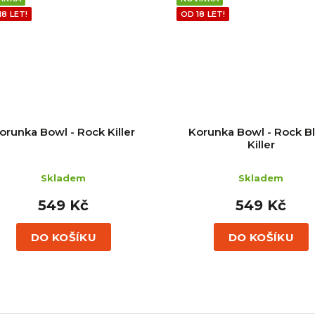
18 LET!
OD 18 LET!
orunka Bowl - Rock Killer
Korunka Bowl - Rock B
Killer
Skladem
Skladem
549 Kč
549 Kč
DO KOŠÍKU
DO KOŠÍKU
O
v