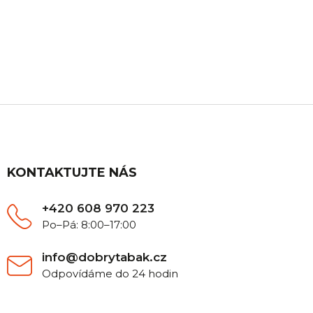
ZÁKAZNICKÁ PODPORA
Máte nějaký dotaz? Ozvěte se nám, rádi Vám
poradíme.
Z
á
p
a
t
KONTAKTUJTE NÁS
í
+420 608 970 223
Po–Pá: 8:00–17:00
info@dobrytabak.cz
Odpovídáme do 24 hodin