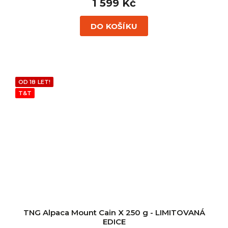
1 599 Kč
DO KOŠÍKU
OD 18 LET!
T&T
TNG Alpaca Mount Cain X 250 g - LIMITOVANÁ
EDICE