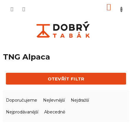
Přejít
NÁKU
na
KOŠÍ
obsah
TNG Alpaca
OTEVŘÍT FILTR
Ř
a
Doporučujeme
Nejlevnější
Nejdražší
z
e
Nejprodávanější
Abecedně
n
í
V