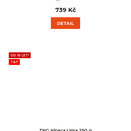
739 Kč
DETAIL
OD 18 LET!
T&T
TNG Alpaca Lima 250 g