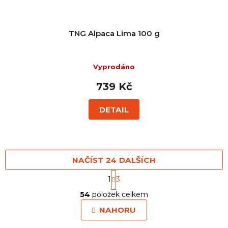
TNG Alpaca Lima 100 g
Vyprodáno
739 Kč
DETAIL
NAČÍST 24 DALŠÍCH
S
1
3
t
O
r
54
položek celkem
v
á
l
n
NAHORU
á
k
o
d