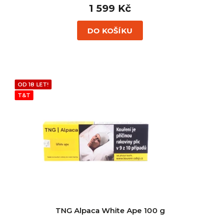
1 599 Kč
DO KOŠÍKU
OD 18 LET!
T&T
TNG Alpaca White Ape 100 g