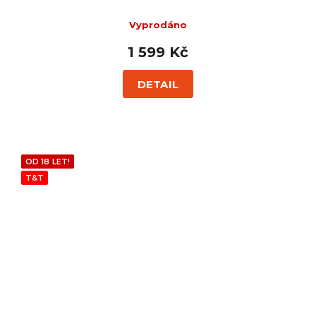
Vyprodáno
1 599 Kč
DETAIL
OD 18 LET!
T&T