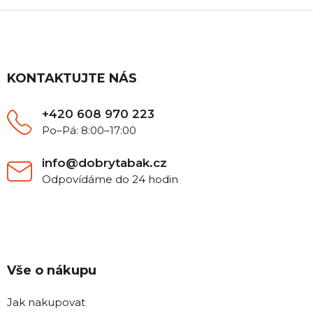
v
a
Z
á
c
á
n
í
í
p
p
a
r
t
KONTAKTUJTE NÁS
v
k
í
y
+420 608 970 223
v
Po–Pá: 8:00–17:00
ý
p
i
info@dobrytabak.cz
s
Odpovídáme do 24 hodin
u
Vše o nákupu
Jak nakupovat